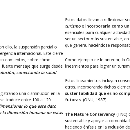
Estos datos llevan a reflexionar s
turismo
e
incorporarla como un
esenciales para cualquier activida
ser un sector más sustentable, en 
que genera, haciéndose responsable
 ello, la suspensión parcial o
rgencia internacional. Este cierre
planteamientos, sobre cómo
Como ejemplo de lo anterior, la 
el fuerte mensaje que surge desde
lineamientos para lograr un turism
solución, conectando la salud
Estos lineamientos incluyen conser
otros. Incorporando dichos element
gistrando una disminución en la
sustentabilidad que es no comp
 se traduce entre 100 a 120
futuras.
(ONU, 1987)
 dimensionar lo que este dato
ta la dimensión humana de estas
The Nature Conservancy
(TNC) 
sustentable y apoyar a comunidad
haciendo énfasis en la inclusión