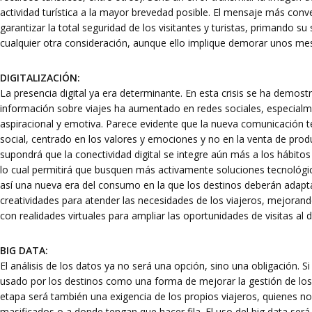
actividad turística a la mayor brevedad posible. El mensaje más conv
garantizar la total seguridad de los visitantes y turistas, primando s
cualquier otra consideración, aunque ello implique demorar unos mese
DIGITALIZACIÓN:
La presencia digital ya era determinante. En esta crisis se ha demo
información sobre viajes ha aumentado en redes sociales, especialm
aspiracional y emotiva. Parece evidente que la nueva comunicación 
social, centrado en los valores y emociones y no en la venta de prod
supondrá que la conectividad digital se integre aún más a los hábito
lo cual permitirá que busquen más activamente soluciones tecnológic
así una nueva era del consumo en la que los destinos deberán adapt
creatividades para atender las necesidades de los viajeros, mejorand
con realidades virtuales para ampliar las oportunidades de visitas al d
BIG DATA:
El análisis de los datos ya no será una opción, sino una obligación. Si
usado por los destinos como una forma de mejorar la gestión de los f
etapa será también una exigencia de los propios viajeros, quienes no 
masificados o a donde tengan que hacer fila. El uso del big data será,