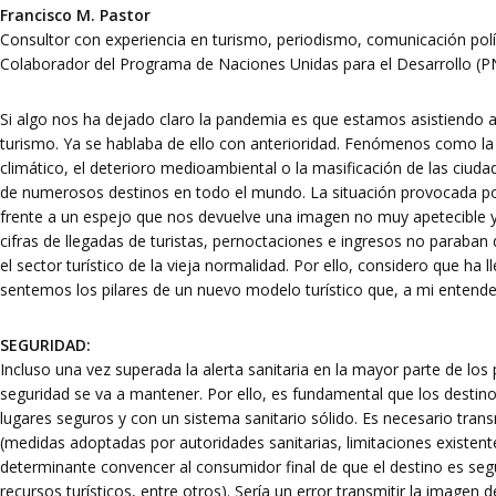
Francisco M. Pastor
Consultor con experiencia en turismo, periodismo, comunicación políti
Colaborador del Programa de Naciones Unidas para el Desarrollo (
Si algo nos ha dejado claro la pandemia es que estamos asistiendo 
turismo. Ya se hablaba de ello con anterioridad. Fenómenos como la
climático, el deterioro medioambiental o la masificación de las ciud
de numerosos destinos en todo el mundo. La situación provocada po
frente a un espejo que nos devuelve una imagen no muy apetecible 
cifras de llegadas de turistas, pernoctaciones e ingresos no paraban 
el sector turístico de la vieja normalidad. Por ello, considero que h
sentemos los pilares de un nuevo modelo turístico que, a mi entender
SEGURIDAD:
Incluso una vez superada la alerta sanitaria en la mayor parte de los p
seguridad se va a mantener. Por ello, es fundamental que los destin
lugares seguros y con un sistema sanitario sólido. Es necesario trans
(medidas adoptadas por autoridades sanitarias, limitaciones existentes
determinante convencer al consumidor final de que el destino es segu
recursos turísticos, entre otros). Sería un error transmitir la imagen de