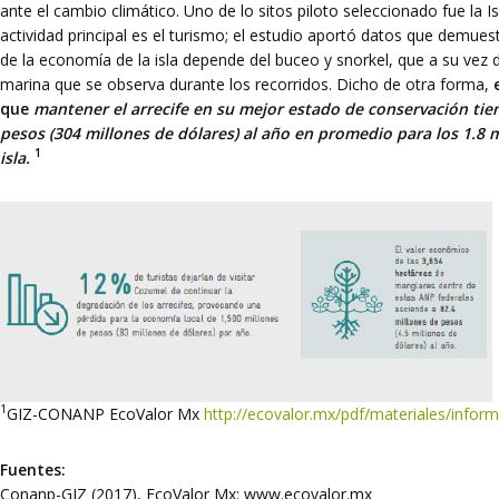
ante el cambio climático. Uno de lo sitos piloto seleccionado fue la 
actividad principal es el turismo; el estudio aportó datos que demues
de la economía de la isla depende del buceo y snorkel, que a su vez d
marina que se observa durante los recorridos. Dicho de otra forma,
que
mantener el arrecife en su mejor estado de conservación tien
pesos (304 millones de dólares) al año en promedio para los 1.8 mi
1
isla.
1
GIZ-CONANP EcoValor Mx
http://ecovalor.mx/pdf/materiales/infor
Fuentes:
Conanp-GIZ (2017), EcoValor Mx: www.ecovalor.mx