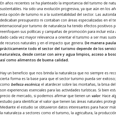
En años recientes se ha planteado la importancia del turismo de natu
sustentables. Ha sido una evolución progresiva, ya que aún en los a
esta opción de turismo ni a la sustentabilidad del sector. Las autori
dedicaban presupuesto ni contaban con áreas especializadas en el 
internacional por turismo de naturaleza ha tenido efectos positivos
reenfoquen sus políticas y campañas de promoción para incluir esta a
dado cada vez mayor relevancia a orientar el turismo a ser mas sust
de recursos naturales y en el impacto que genera.
De manera paula
prácticamente todo el sector del turismo depende de los servic
naturaleza, desde contar con aire y agua limpios, acceso a bo
así como alimentos de buena calidad.
Hay un beneficio que nos brinda la naturaleza que no siempre es rec
cierta forma es la base para que el sector turismo pueda ser exitoso;
como
belleza escénica
; el atardecer sobre las montañas, la brisa de
son experiencias esenciales para las actividades turísticas. Si bien es
precio de mercado, si podemos afirmar que tienen un
valor
. Hace al
estudio para identificar el valor que tienen las áreas naturales prote
Mediante el estudio se obtuvieron datos interesantes para hacer más 
la naturaleza a sectores como el turismo, la agricultura, la producció