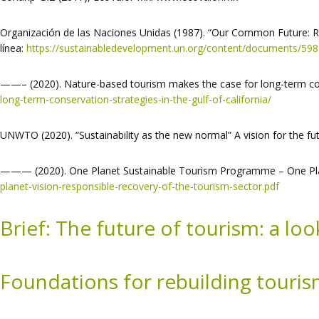
Organización de las Naciones Unidas (1987). “Our Common Future: 
línea:
https://sustainabledevelopment.un.org/content/documents/5
——– (2020). Nature-based tourism makes the case for long-term cons
long-term-conservation-strategies-in-the-gulf-of-california/
UNWTO (2020). “Sustainability as the new normal” A vision for the fu
——— (2020). One Planet Sustainable Tourism Programme – One Plane
planet-vision-responsible-recovery-of-the-tourism-sector.pdf
Brief: The future of tourism: a lo
Foundations for rebuilding touri