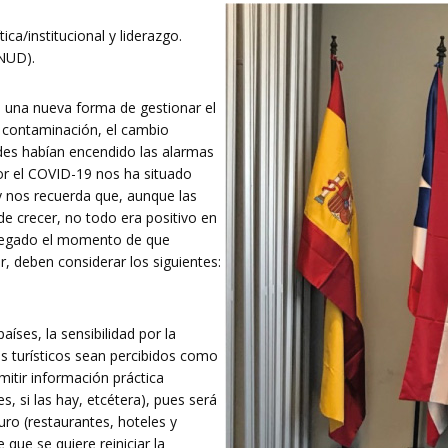
ca/institucional y liderazgo.
PNUD).
a una nueva forma de gestionar el
 contaminación, el cambio
ades habían encendido las alarmas
r el COVID-19 nos ha situado
y nos recuerda que, aunque las
de crecer, no todo era positivo en
a llegado el momento de que
, deben considerar los siguientes:
aíses, la sensibilidad por la
os turísticos sean percibidos como
mitir información práctica
, si las hay, etcétera), pues será
ro (restaurantes, hoteles y
 que se quiere reiniciar la