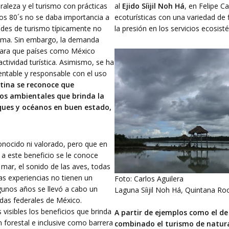
raleza y el turismo con prácticas
al
Ejido Síijil Noh Há
, en Felipe C
ños 80´s no se daba importancia a
ecoturísticas con una variedad de 
dades de turismo típicamente no
la presión en los servicios ecosis
tema. Sin embargo, la demanda
 para que países como México
ctividad turística. Asimismo, se ha
entable y responsable con el uso
tina se reconoce que
ios ambientales que brinda la
sques y océanos en buen estado,
onocido ni valorado, pero que en
 a este beneficio se le conoce
l mar, el sonido de las aves, todas
tas experiencias no tienen un
Foto: Carlos Aguilera
gunos años se llevó a cabo un
Laguna Síijil Noh Há, Quintana Ro
gidas federales de México.
visibles los beneficios que brinda
A partir de ejemplos como el de
n forestal e inclusive como barrera
combinado el turismo de natur