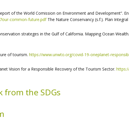
Report of the World Comission on Environment and Development”. En
987our-common-future.pdf
The Nature Conservancy (s.f.). Plan Integral
ervation strateges in the Gulf of California. Mapping Ocean Wealth
ture of tourism.
https://www.unwto.org/covid-19-oneplanet-responsib
t Vision for a Responsible Recovery of the Tourism Sector.
https:
ok from the SDGs
sm