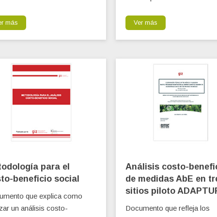
er más
Ver más
odología para el
Análisis costo-benefi
to-beneficio social
de medidas AbE en tr
sitios piloto ADAPTU
umento que explica como
izar un análisis costo-
Documento que refleja los