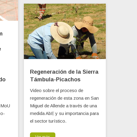
m
e
Regeneración de la Sierra
do
Támbula-Picachos
Video sobre el proceso de
regeneración de esta zona en San
n MoU
Miguel de Allende a través de una
co-
medida AbE y su importancia para
el sector turístico.
Ver más