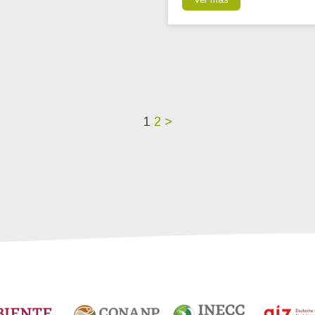
1
2
>