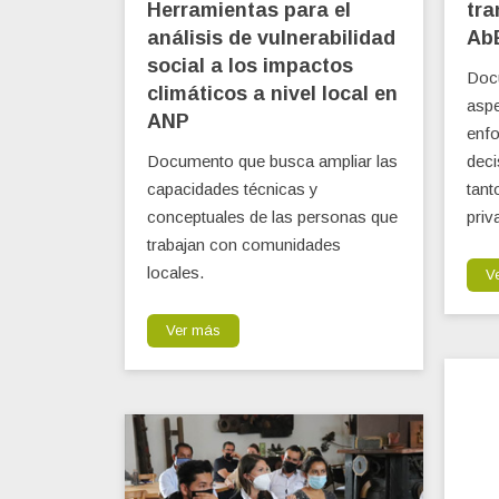
Herramientas para el
tra
análisis de vulnerabilidad
Ab
social a los impactos
Docu
climáticos a nivel local en
aspe
ANP
enfo
Documento que busca ampliar las
deci
capacidades técnicas y
tant
conceptuales de las personas que
priv
trabajan con comunidades
locales.
V
Ver más