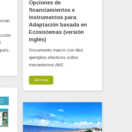
Opciones de
financiamientos e
instrumentos para
uscan
Adaptación basada en
Ecosistemas (versión
ucción
inglés)
l
 país.
Documento marco con diez
ejemplos efectivos sobre
mecanismos AbE.
Ver más