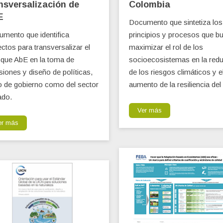
nsversalización de
Colombia
E
Documento que sintetiza los
mento que identifica
principios y procesos que b
ctos para transversalizar el
maximizar el rol de los
que AbE en la toma de
socioecosistemas en la red
siones y diseño de políticas,
de los riesgos climáticos y e
o de gobierno como del sector
aumento de la resiliencia del
ado.
Ver más
er más