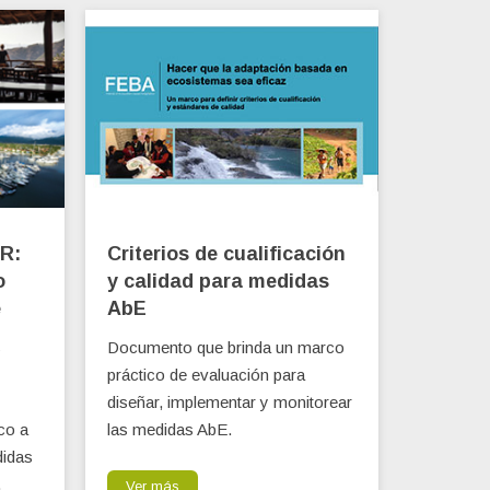
R:
Criterios de cualificación
o
y calidad para medidas
e
AbE
s
Documento que brinda un marco
práctico de evaluación para
diseñar, implementar y monitorear
co a
las medidas AbE.
didas
.
Ver más