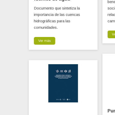
bene
Documento que sintetiza la
soci
importancia de las cuencas
rela
hidrográficas para las
camb
comunidades.
V
Ver más
Pun