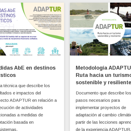
idas AbE en destinos
Metodología ADAPTU
ísticos
Ruta hacia un turism
sostenible y resilient
a técnica que describe los
ltados e impactos del
Documento que describe lo
yecto ADAPTUR en relación a
pasos necesarios para
jecución de actividades
implementar proyectos de
cionadas a medidas de
adaptación al cambio climáti
tación basada en
partir de las lecciones apren
sistemas.
de la experiencia ADAPTUR