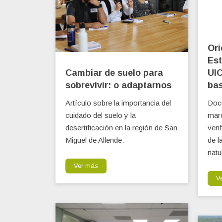
Ori
Est
Cambiar de suelo para
UIC
sobrevivir: o adaptarnos
bas
Artículo sobre la importancia del
Doc
cuidado del suelo y la
marc
desertificación en la región de San
veri
Miguel de Allende.
de l
natu
Ver más
V