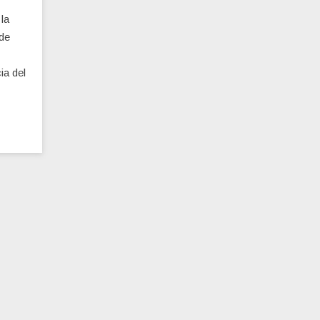
la
de
ia del