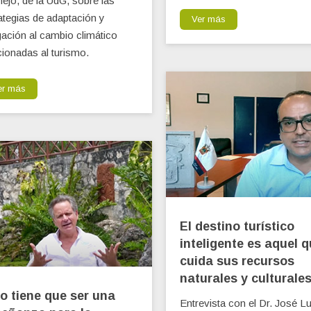
ejo, de la UdG, sobre las
ategias de adaptación y
Ver más
gación al cambio climático
cionadas al turismo.
er más
El destino turístico
inteligente es aquel 
cuida sus recursos
naturales y culturale
o tiene que ser una
Entrevista con el Dr. José Lu