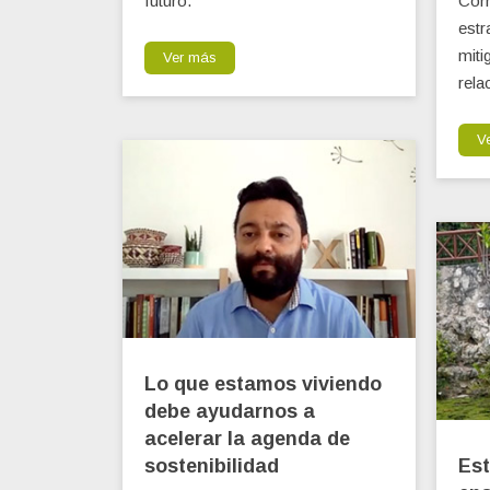
futuro.
Corn
estr
miti
Ver más
rela
V
Lo que estamos viviendo
debe ayudarnos a
acelerar la agenda de
sostenibilidad
Est