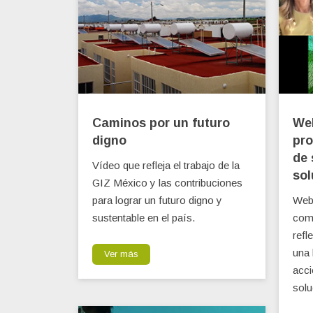
Caminos por un futuro
We
digno
pro
de 
Vídeo que refleja el trabajo de la
sol
GIZ México y las contribuciones
para lograr un futuro digno y
Webi
sustentable en el país.
comp
refl
una
Ver más
acci
solu