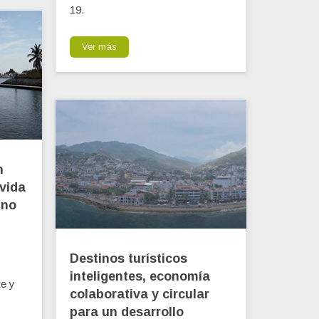
19.
Ver más
n
 vida
 no
Destinos turísticos
inteligentes, economía
te y
colaborativa y circular
para un desarrollo