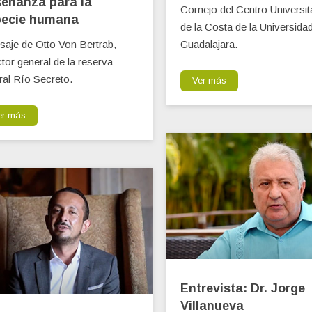
eñanza para la
Cornejo del Centro Universit
pecie humana
de la Costa de la Universida
aje de Otto Von Bertrab,
Guadalajara.
ctor general de la reserva
ral Río Secreto.
Ver más
er más
Entrevista: Dr. Jorge
Villanueva