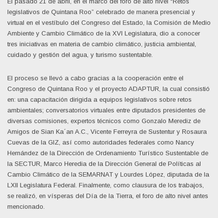
El pasado 21 de abril, en el marco del foro de alto nivel “Retos
legislativos de Quintana Roo” celebrado de manera presencial y
virtual en el vestíbulo del Congreso del Estado, la Comisión de Medio
Ambiente y Cambio Climático de la XVI Legislatura, dio a conocer
tres iniciativas en materia de cambio climático, justicia ambiental,
cuidado y gestión del agua, y turismo sustentable.
El proceso se llevó a cabo gracias a la cooperación entre el
Congreso de Quintana Roo y el proyecto ADAPTUR, la cual consistió
en: una capacitación dirigida a equipos legislativos sobre retos
ambientales; conversatorios virtuales entre diputados presidentes de
diversas comisiones, expertos técnicos como Gonzalo Merediz de
Amigos de Sian Ka´an A.C., Vicente Ferreyra de Sustentur y Rosaura
Cuevas de la GIZ, así como autoridades federales como Nancy
Hernández de la Dirección de Ordenamiento Turístico Sustentable de
la SECTUR, Marco Heredia de la Dirección General de Políticas al
Cambio Climático de la SEMARNAT y Lourdes López, diputada de la
LXII Legislatura Federal. Finalmente, como clausura de los trabajos,
se realizó, en vísperas del Día de la Tierra, el foro de alto nivel antes
mencionado.