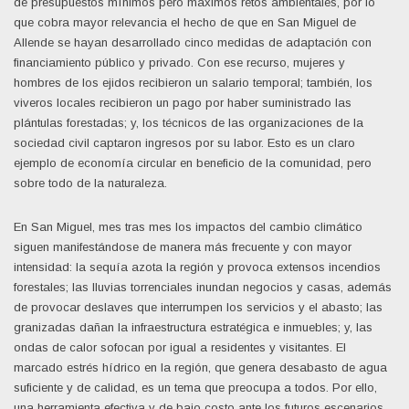
de presupuestos mínimos pero máximos retos ambientales, por lo
que cobra mayor relevancia el hecho de que en San Miguel de
Allende se hayan desarrollado cinco medidas de adaptación con
financiamiento público y privado. Con ese recurso, mujeres y
hombres de los ejidos recibieron un salario temporal; también, los
viveros locales recibieron un pago por haber suministrado las
plántulas forestadas; y, los técnicos de las organizaciones de la
sociedad civil captaron ingresos por su labor. Esto es un claro
ejemplo de economía circular en beneficio de la comunidad, pero
sobre todo de la naturaleza.
En San Miguel, mes tras mes los impactos del cambio climático
siguen manifestándose de manera más frecuente y con mayor
intensidad: la sequía azota la región y provoca extensos incendios
forestales; las lluvias torrenciales inundan negocios y casas, además
de provocar deslaves que interrumpen los servicios y el abasto; las
granizadas dañan la infraestructura estratégica e inmuebles; y, las
ondas de calor sofocan por igual a residentes y visitantes. El
marcado estrés hídrico en la región, que genera desabasto de agua
suficiente y de calidad, es un tema que preocupa a todos. Por ello,
una herramienta efectiva y de bajo costo ante los futuros escenarios